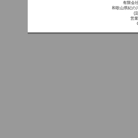
有限会
和歌山県紀の川市別
(
営業