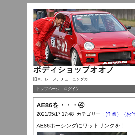
ボディショップオオノ
旧車、レース、チューニングカー
トップページ
ログイン
AE86を・・・④
2021/05/17 17:48
カテゴリー：
(作業）（お
AE86ホーシングにワットリンクを！